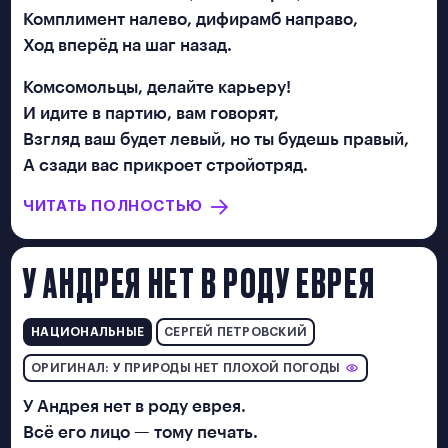
ИДЕЯ ПЕСНИ
Комплимент налево, дифирамб направо,
Ход вперёд на шаг назад.
СТРУКТУРА МИНИ-ОПЕРЫ
Комсомольцы, делайте карьеру!
И идите в партию, вам говорят,
ОСНОВНЫЕ ПОЭТИЧЕСКИЕ
Взгляд ваш будет левый, но ты будешь правый,
ПРИЁМЫ
А сзади вас прикроет стройотряд.
ЧИТАТЬ ПОЛНОСТЬЮ
ОСНОВНЫЕ
ЮМОРИСТИЧЕСКИЕ ПРИЁМЫ
У АНДРЕЯ НЕТ В РОДУ ЕВРЕЯ
ИНТЕРНЕТ
НАЦИОНАЛЬНЫЕ
СЕРГЕЙ ПЕТРОВСКИЙ
ОРИГИНАЛ: У ПРИРОДЫ НЕТ ПЛОХОЙ ПОГОДЫ
О ПРОЕКТЕ
У Андрея нет в роду еврея.
Всё его лицо — тому печать.