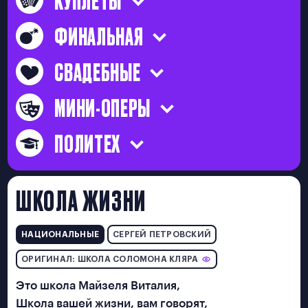
произведения.
КУПЛЕТЫ
ФИНАЛЬНАЯ
ФИНАЛЬНАЯ
СВАДЕБНЫЕ
СВАДЕБНЫЕ
МИНИ-ОПЕРЫ
МИНИ-ОПЕРЫ
ПОЛИТЕХ
ПОЛИТЕХ
ШКОЛА ЖИЗНИ
МЕТОДОЛОГИЯ
НАЦИОНАЛЬНЫЕ
СЕРГЕЙ ПЕТРОВСКИЙ
ОРИГИНАЛ: ШКОЛА СОЛОМОНА КЛЯРА
ТЕХНОЛОГИЯ
Это школа Майзеля Виталия,
Школа вашей жизни, вам говорят,