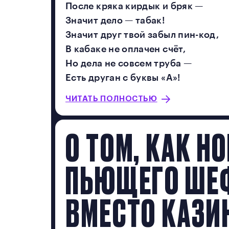
После кряка кирдык и бряк —
Значит дело — табак!
Значит друг твой забыл пин-код,
В кабаке не оплачен счёт,
Но дела не совсем труба —
Есть друган с буквы «А»!
ЧИТАТЬ ПОЛНОСТЬЮ
О ТОМ, КАК Н
ПЬЮЩЕГО ШЕФ
ВМЕСТО КАЗИ