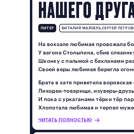
НАШЕГО ДРУГ
ПИТЕР
ВИТАЛИЙ МАЙЗЕЛЬ,СЕРГЕЙ ПЕТРО
На вокзале любимая провожала б
У вагона Столыпина, сбив слезинку
Шконку с пальмой с бакланами ра
Своей веры любимая берегла огон
Брата в хате приветила воровская 
Лиходеи-товарищи, изуверы-друзь
И пока с уркаганами тёрки тёр пар
Хлопотала любимая и терпел муж
ЧИТАТЬ ПОЛНОСТЬЮ