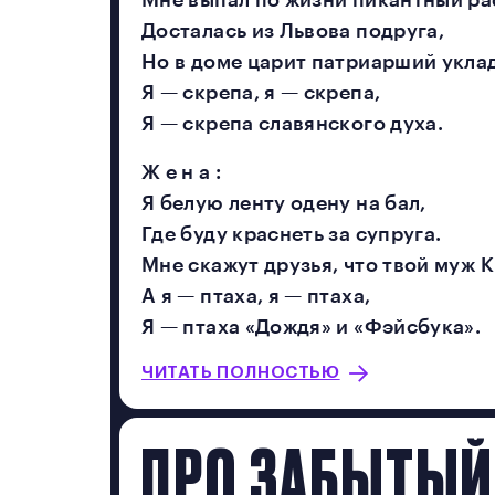
Мне выпал по жизни пикантный ра
Досталась из Львова подруга,
Но в доме царит патриарший укла
Я — скрепа, я — скрепа,
Я — скрепа славянского духа.
Ж е н а :
Я белую ленту одену на бал,
Где буду краснеть за супруга.
Мне скажут друзья, что твой муж 
А я — птаха, я — птаха,
Я — птаха «Дождя» и «Фэйсбука».
ЧИТАТЬ ПОЛНОСТЬЮ
ПРО ЗАБЫТЫЙ