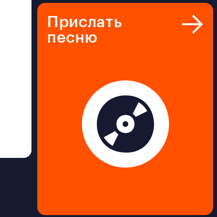
Прислать
песню
И