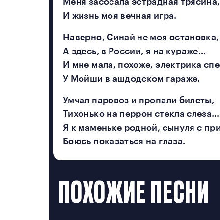
КУПЛЕТЫ
Меня засосала эстрадная трясина,
И жизнь моя вечная игра.
ФИНАЛЬНАЯ
Наверно, Синай не моя остановка,
А здесь, в России, я на кураже…
СВАДЕБНЫЕ
И мне мала, похоже, электрика сп
У Мойши в ашдодском гараже.
МИНИ-ОПЕРЫ
Умчал паровоз и пропали билеты,
Тихонько на перрон стекла слеза…
ПОЛИТЕХ
Я к маменьке родной, сынуля с пр
Боюсь показаться на глаза.
О ПРОЕКТЕ
ПОХОЖИЕ ПЕСНИ