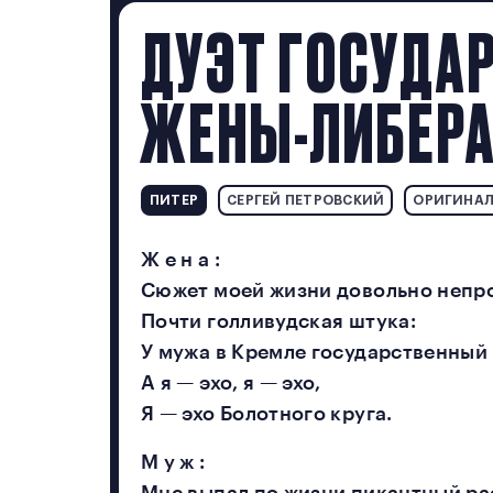
ДУЭТ ГОСУДА
Прислать песню
ЖЕНЫ-ЛИБЕР
ПИТЕР
СЕРГЕЙ ПЕТРОВСКИЙ
ОРИГИНАЛ
Ж е н а :
Сюжет моей жизни довольно непр
Почти голливудская штука:
2022
У мужа в Кремле государственный 
А я — эхо, я — эхо,
Я — эхо Болотного круга.
М у ж :