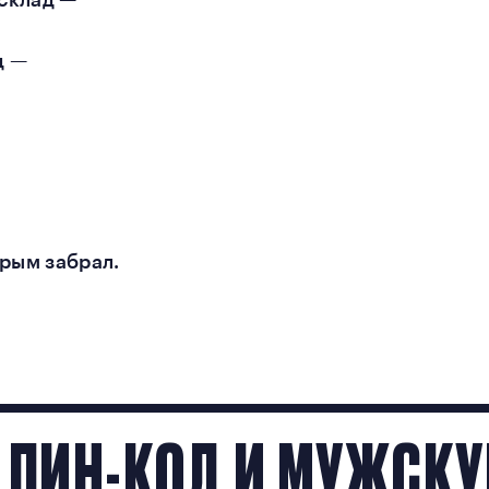
склад —
д —
Крым забрал.
 ПИН-КОД И МУЖСК