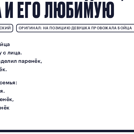
А И ЕГО ЛЮБИМУЮ
ВСКИЙ
ОРИГИНАЛ: НА ПОЗИЦИЮ ДЕВУШКА ПРОВОЖАЛА БОЙЦА
ойца
 с лица.
зделил паренёк,
ёк.
семья:
я.
енёк,
енёк