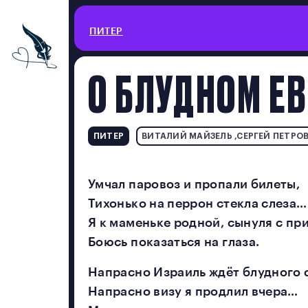
ПРИСЛАТЬ ПЕ
ЗАКАЗАТЬ КН
КАТАЛОГ ПЕСЕН
ПИТЕР
ЭПИГРАФ
О БЛУДНОМ Е
Печать следующего тиража планир
Описание условий публикации
1. Публикация/непубликация прис
МОЛОДОСТЬ
2. При отсутствии публикации ад
3. Присланные материалы не реда
ПИТЕР
ВИТАЛИЙ МАЙЗЕЛЬ ,СЕРГЕЙ ПЕТРО
ПРОГРАММНАЯ
4. Материалы с использованием н
5. Факт отправки автором своего
Умчал паровоз и пропали билеты,
ХОББИ И ПРОФЕССИИ
на обнародование произведения.
Тихонько на перрон стекла слеза…
Я к маменьке родной, сынуля с пр
ПОРОКИ
Боюсь показаться на глаза.
СМЕШНЫЕ ИСТОРИИ
Напрасно Израиль ждёт блудного 
Напрасно визу я продлил вчера…