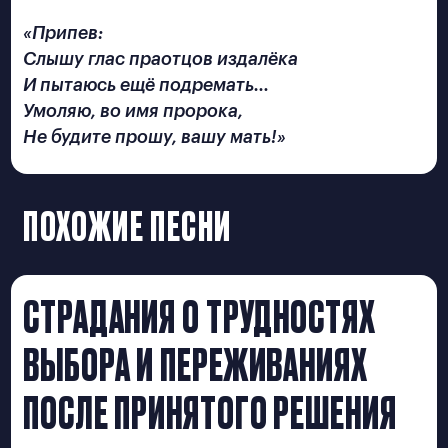
ИДЕЯ ПЕСНИ
Припев:
СТРУКТУРА МИНИ-ОПЕРЫ
Слышу глас праотцов издалёка
И пытаюсь ещё подремать…
Умоляю, во имя пророка,
ОСНОВНЫЕ ПОЭТИЧЕСКИЕ
Не будите прошу, вашу мать!
ПРИЁМЫ
ПОХОЖИЕ ПЕСНИ
ОСНОВНЫЕ
ЮМОРИСТИЧЕСКИЕ ПРИЁМЫ
СТРАДАНИЯ О ТРУДНОСТЯХ
ИНТЕРНЕТ
ВЫБОРА И ПЕРЕЖИВАНИЯХ
ПОСЛЕ ПРИНЯТОГО РЕШЕНИЯ
О ПРОЕКТЕ