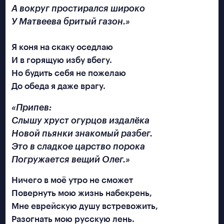
произведения.
КУПЛЕТЫ
А вокруг простирался широко
У Матвеева бритый газон.
ФИНАЛЬНАЯ
Я коня на скаку оседлаю
И в горящую избу вбегу.
СВАДЕБНЫЕ
Но будить себя не пожелаю
До обеда я даже врагу.
МИНИ-ОПЕРЫ
Припев:
Слышу хруст огурцов издалёка
ПОЛИТЕХ
Новой пьянки знакомый разбег.
Это в сладкое царство порока
Погружается вещий Олег.
МЕТОДОЛОГИЯ
Ничего в моё утро не сможет
ТЕХНОЛОГИЯ
Повернуть мою жизнь набекрень,
Мне еврейскую душу встревожить,
Разогнать мою русскую лень.